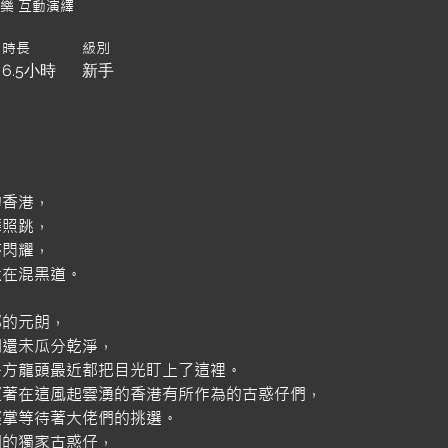
歡樂 互動演繹
時長
級別
6.5小時
新手
的香港，
舞照跳，
停閃耀，
還在混黑道。
部的元朗，
利還未瓜分乾淨，
各方龍頭最近都把目光盯上了這裡。
望著在這風起雲湧的香港有所作為的古惑仔們，
擦掌等待著大佬們的挑選。
們的獨家古惑仔，