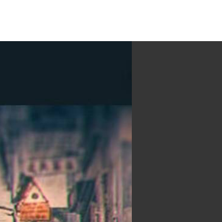
本
沉浸本
機制本
恐怖本
關於我們
約團