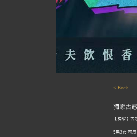
< Back
獨家古
【獨家】古
5男3女 可