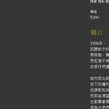
陣營 機制 
價錢
$380
簡介
1996年，
回歸前夕
馬照跑，
禿虹燈不
古惑仔們
城市西北
地下的權
地頭蛇和
而那些渴
也都摩拳
成為大佬