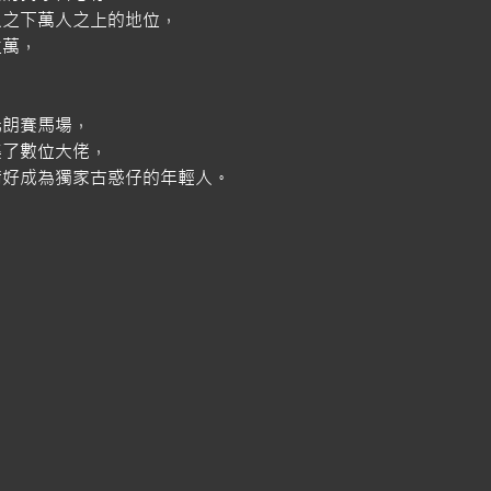
人之下萬人之上的地位，
立萬，
。
元朗賽馬場，
集了數位大佬，
備好成為獨家古惑仔的年輕人。