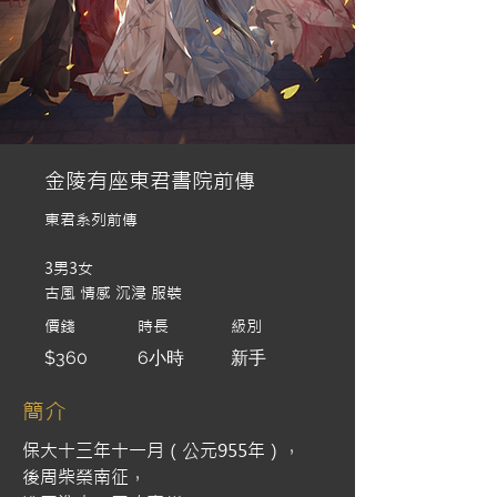
金陵有座東君書院前傳
東君系列前傳
3男3女
古風 情感 沉浸 服裝
價錢
時長
級別
$360
6小時
新手
簡介
保大十三年十一月（公元955年），
後周柴榮南征，