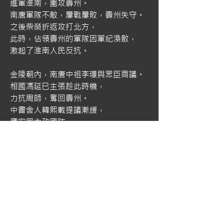
進軍淮南，圍攻壽州。
南唐軍隊不敵，屢戰屢敗，壽州失守。
之後柴榮折返攻打北方，
此時，佔領壽州的軍隊因軍紀渙散，
激起了淮南人民反抗。
金陵朝內，南唐中祖李璟與眾臣商議。
相國馮延巳主張趁此時機，
力抗周師，奪回壽州。
中書舍人韓熙載提議漸緩，
應牢固內政國防。
中祖李璟沉思片刻後，
下令出兵壽州。
保大十四年正月（公元956年），
元夕佳節將至，
揚州城內繁華依舊，
堂前楊柳，迎來幾度春風。
此時，—匹運糧馬車穿過城內，