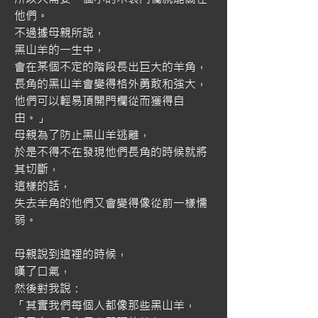
他們。
不過據母親所說，
黑山羊的一生中，
會在某個不定的階段長出巨大的羊角，
長角的黑山羊會變得格外勇敢和強大，
他們可以輕易頂開門欄從而獲得自
由。」
母親為了防止黑山羊逃離，
於是不得不在發現他們長角的時候就將
其切斷，
這樣的話，
失去羊角的他們又會變得像從前一樣懦
弱。
母親說到這裡的時候，
嘆了口氣，
然後對我說：
「其實我們每個人都像那些黑山羊，