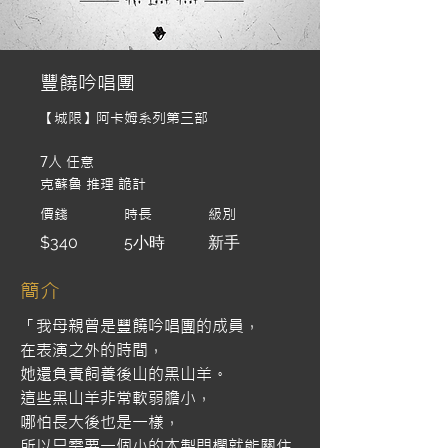
豐饒吟唱團
【城限】阿卡姆系列第三部
7人 任意
克蘇魯 推理 詭計
價錢
時長
級別
$340
5小時
新手
​簡介
「我母親曾是豐饒吟唱團的成員，
在表演之外的時間，
她還負責飼養後山的黑山羊。
這些黑山羊非常軟弱膽小，
哪怕長大後也是一樣，
所以只需要一個小的木製門欄就能關住