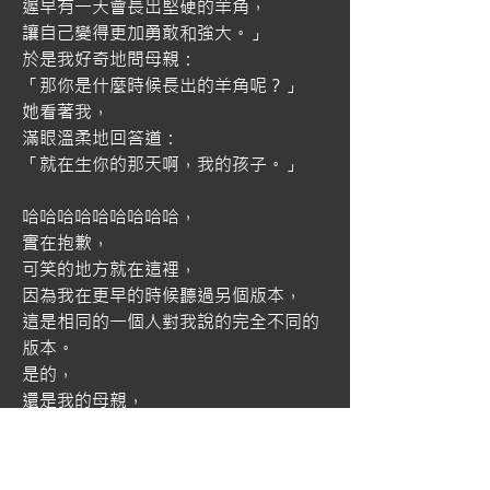
遲早有一天會長出堅硬的羊角，
讓自己變得更加勇敢和強大。」
於是我好奇地問母親：
「那你是什麼時候長出的羊角呢？」
她看著我，
滿眼溫柔地回答道：
「就在生你的那天啊，我的孩子。」
哈哈哈哈哈哈哈哈哈，
實在抱歉，
可笑的地方就在這裡，
因為我在更早的時候聽過另個版本，
這是相同的一個人對我說的完全不同的
版本。
是的，
還是我的母親，
起初她同樣向我講述的是黑山羊長角的
事情，
然後說到羊角被切斷的時候同樣嘆了口